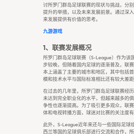
讨所罗门群岛足球联赛的现状与挑战，分别
提升的举措，以及未来发展前景。通过深入
来发展提供有价值的思考。
九游游戏
1、联赛发展概况
所罗门群岛足球联赛（S-League）作
步较晚，但随着国内足球的逐渐普及，联赛的
本上涵盖了主要的城市和地区，其中包括首
模和技术水平与国际标准相比还有较大差距
在过去的几年里，所罗门群岛足球联赛经历
未达到完全职业化的水平，但越来越多的俱
争性也逐渐提高。为了吸引更多观众，联赛
体和电视转播方面，球迷对比赛的关注度有
此外，S-League近年来还与一些国际
西兰等国的足球俱乐部进行交流和合作，所