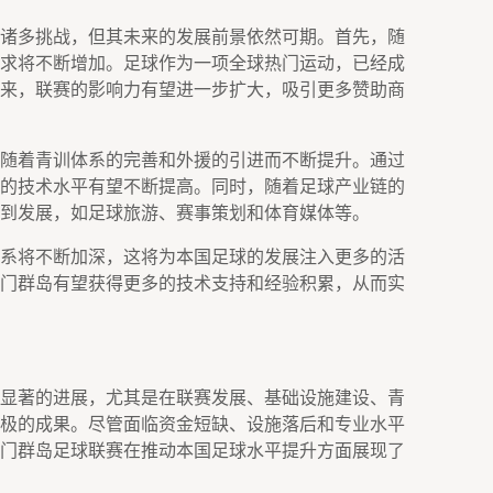
诸多挑战，但其未来的发展前景依然可期。首先，随
求将不断增加。足球作为一项全球热门运动，已经成
来，联赛的影响力有望进一步扩大，吸引更多赞助商
随着青训体系的完善和外援的引进而不断提升。通过
的技术水平有望不断提高。同时，随着足球产业链的
到发展，如足球旅游、赛事策划和体育媒体等。
系将不断加深，这将为本国足球的发展注入更多的活
门群岛有望获得更多的技术支持和经验积累，从而实
显著的进展，尤其是在联赛发展、基础设施建设、青
极的成果。尽管面临资金短缺、设施落后和专业水平
门群岛足球联赛在推动本国足球水平提升方面展现了