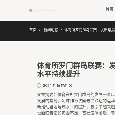
首页
首页
新闻动态
体育所罗门群岛联赛：发展与挑
体育所罗门群岛联赛：
水平持续提升
2024-11-16 17:11:07
文章摘要：体育在所罗门群岛的发展一直以
发展的趋势。足球作为该国最受欢迎的运动之
断推动当地足球水平的提升，吸引了越来越
也面临着诸如资金不足、基础设施落后、专