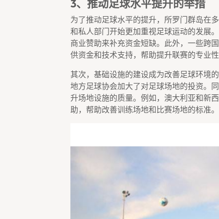
3、推动足球水平提升的举措
为了推动足球水平的提升，所罗门群岛在多
和私人部门开始更加重视足球运动的发展。
商业赞助来补充资金短缺。此外，一些跨国
供资金和技术支持，帮助提升联赛的专业性
其次，基础设施的建设成为改善足球环境的
地方足球协会加大了对足球场地的投资。同
升场地设施的质量。例如，澳大利亚和新西
助，帮助改善训练场地和比赛场地的标准。