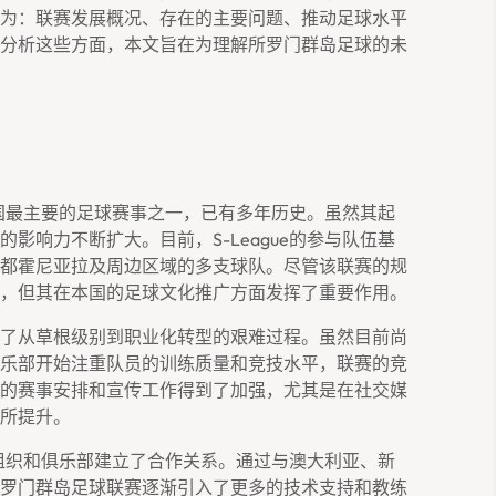
为：联赛发展概况、存在的主要问题、推动足球水平
分析这些方面，本文旨在为理解所罗门群岛足球的未
为该国最主要的足球赛事之一，已有多年历史。虽然其起
影响力不断扩大。目前，S-League的参与队伍基
都霍尼亚拉及周边区域的多支球队。尽管该联赛的规
，但其在本国的足球文化推广方面发挥了重要作用。
了从草根级别到职业化转型的艰难过程。虽然目前尚
乐部开始注重队员的训练质量和竞技水平，联赛的竞
的赛事安排和宣传工作得到了加强，尤其是在社交媒
所提升。
足球组织和俱乐部建立了合作关系。通过与澳大利亚、新
罗门群岛足球联赛逐渐引入了更多的技术支持和教练