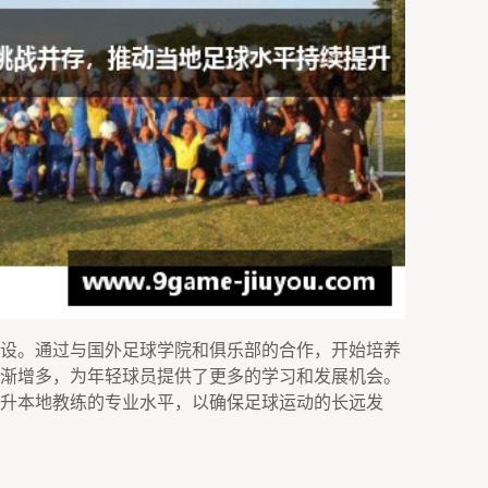
设。通过与国外足球学院和俱乐部的合作，开始培养
渐增多，为年轻球员提供了更多的学习和发展机会。
升本地教练的专业水平，以确保足球运动的长远发