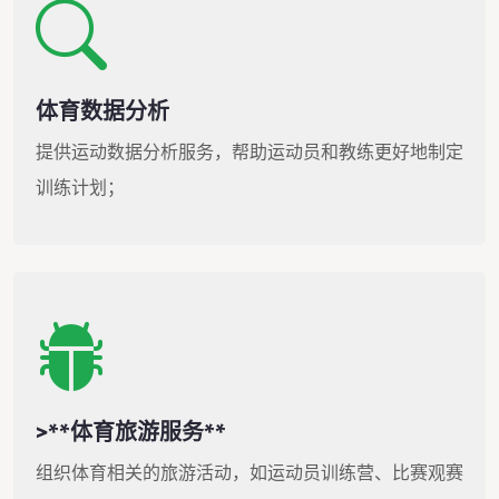
体育数据分析
提供运动数据分析服务，帮助运动员和教练更好地制定
训练计划；
>**体育旅游服务**
组织体育相关的旅游活动，如运动员训练营、比赛观赛