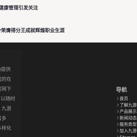
健康管理引发关注
.1分荣膺得分王成就辉煌职业生涯
E)提供
戏的在
官网下
导航
可以随时
首页
了解九游
。九游
产品展示
富多
新闻动态
服务类型
多样化
加入九游