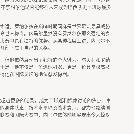
巴西国家队的进球记录长时间无人能破。内马尔超越
人不禁想象他是否能够在未来成为巴西队史上进球最多
命运。罗纳尔多在巅峰时期同样是世界足坛最具威胁
令世人称奇。内马尔虽然没有罗纳尔多那么强壮的身
比赛中具有独特的优势。从某种程度上讲，内马尔不
开创了属于自己的风格。
，但他依然展现出了独特的个人魅力。与贝利和罗纳
十足。他不仅是一位进球机器，更是一位具备极高技
得他在国际足坛的地位愈发稳固。
续超越更多的记录，成为了球迷和媒体讨论的焦点。事
的身体状态、技术水平以及战术意识，都为他继续创
联赛和国际大赛中，内马尔依然能够展现出令人惊叹