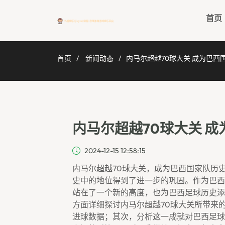
首页
首页
新闻动态
内马尔超越70球大关 成为巴西
内马尔超越70球大关 
2024-12-15 12:58:15
内马尔超越70球大关，成为巴西国家队历
史中的地位得到了进一步的巩固。作为巴西
站在了一个新的高度，也为巴西足球历史添
方面详细探讨内马尔超越70球大关所带来
进球数据；其次，分析这一成就对巴西足球