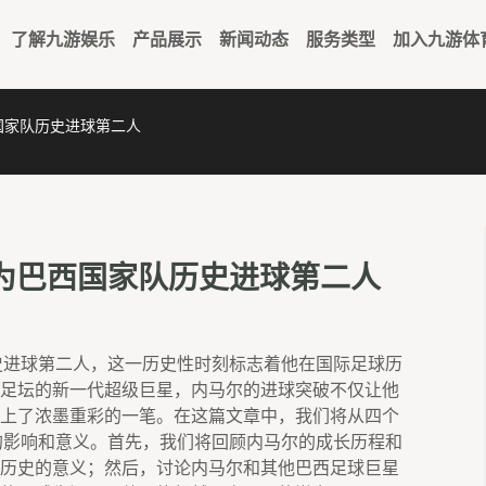
了解九游娱乐
产品展示
新闻动态
服务类型
加入九游体
国家队历史进球第二人
成为巴西国家队历史进球第二人
史进球第二人，这一历史性时刻标志着他在国际足球历
足坛的新一代超级巨星，内马尔的进球突破不仅让他
上了浓墨重彩的一笔。在这篇文章中，我们将从四个
的影响和意义。首先，我们将回顾内马尔的成长历程和
历史的意义；然后，讨论内马尔和其他巴西足球巨星