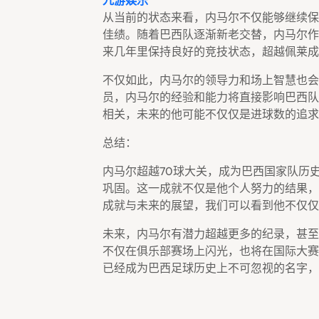
九游娱乐
从当前的状态来看，内马尔不仅能够继续保
佳绩。随着巴西队逐渐新老交替，内马尔作
来几年里保持良好的竞技状态，超越佩莱成
不仅如此，内马尔的领导力和场上智慧也会
员，内马尔的经验和能力将直接影响巴西队
相关，未来的他可能不仅仅是进球数的追求
总结：
内马尔超越70球大关，成为巴西国家队历
巩固。这一成就不仅是他个人努力的结果，
成就与未来的展望，我们可以看到他不仅仅
未来，内马尔有潜力超越更多的纪录，甚至
不仅在俱乐部赛场上闪光，也将在国际大赛
已经成为巴西足球历史上不可忽视的名字，