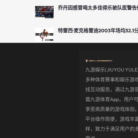
乔丹因感冒喝太多佳得乐被队医警告
特雷西·麦克格雷迪2003年场均32
九游娱乐(JIUYOU YUL
多种体育赛事和娱乐游
线互动服务，通过九游
载九游体育app，用户
享受高质量的游戏体验
平台操作简便，游戏丰
样，致力于满足用户的