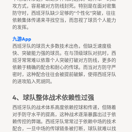
攻方式，容易被对方防线封死。特别是在面对密集
防守时，西班牙队缺少足够的“个性化”突破，往往
依赖集体传递来寻找空当，而忽视了球员个人能力
的发挥。
九游app
西班牙队的球员大多数技术出色，但缺乏速度极
快、突破能力强的球员。在与顶级球队对抗时，西
班牙常常难以依靠个人突破打破对方防线，更多的
依赖于精确的配合和耐心的传球。而当对方防守严
密时，这种配合往往会被提前破解，使得西班牙队
的进攻陷入死胡同。
4、球队整体战术依赖性过强
西班牙队的战术体系高度依赖控球和传递，但随着
对手防守水平的提高，这种战术逐渐暴露出过于依
赖传控的弊端。西班牙队常常过于依赖中场的技术
配合，一旦中场的传球链条被打断，球队就难以找