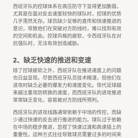
西班牙队的控球体系在高压防守下显得更加脆弱，
尤其是在面对反击速度较快的球队时，控球的优势
几乎荡然无存。球员缺少足够的直传和快速推进的
意识，导致他们在突破对方防线时，难以找到有效
的空间和机会。控球风格的疲软，令西班牙队在对
抗强队时，无法有效创造威胁。
2、缺乏快速的推进和变速
除了控球疲软之外，西班牙队在推进速度上的问题
也日益显现。尽管西班牙队员技术精湛，但他们在
进攻时缺乏必要的爆发力和速度变化。现代足球越
来越注重攻防转换的速度，而西班牙队的进攻推进
常常缺乏变化，容易被对方防线所预判。
西班牙队的进攻线路通常依赖于中场的传控，而缺
少通过快速的反击进行推进的能力。球队过于依赖
在中场的稳步推进，忽视了快速过渡和高速插上的
重要性。这种方式往往导致球员需要过多的时间来