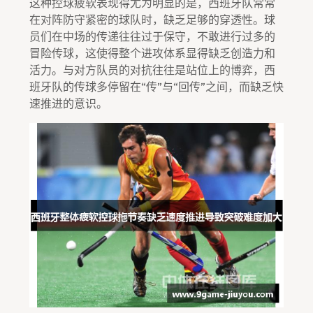
这种控球疲软表现得尤为明显的是，西班牙队常常
在对阵防守紧密的球队时，缺乏足够的穿透性。球
员们在中场的传递往往过于保守，不敢进行过多的
冒险传球，这使得整个进攻体系显得缺乏创造力和
活力。与对方队员的对抗往往是站位上的博弈，西
班牙队的传球多停留在“传”与“回传”之间，而缺乏快
速推进的意识。