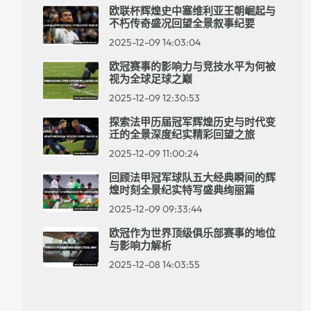
欧联杯辉煌史中塞维利亚王朝崛起与
不朽传奇盛况回望全景叙事纪要
2025-12-09 14:03:04
欧冠赛事的影响力与竞技水平为何被
视为全球足球之巅
2025-12-09 12:30:53
探索法甲历届冠军辉煌历史与时代变
迁的全景深度纪实精彩回望之旅
2025-12-09 11:00:24
回顾法甲冠军球队五大经典瞬间的辉
煌时刻全景纪实特写盛典绚丽篇
2025-12-09 09:33:44
欧冠作为世界顶级俱乐部赛事的地位
与影响力解析
2025-12-08 14:03:55