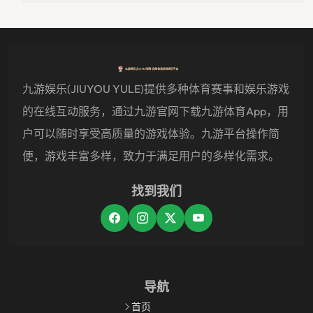
九游娱乐(JIUYOU YULE)提供多种体育赛事和娱乐游戏
的在线互动服务，通过九游官网下载九游体育app，用
户可以随时享受高质量的游戏体验。九游平台操作简
便，游戏丰富多样，致力于满足用户的多样化需求。
找到我们
导航
首页