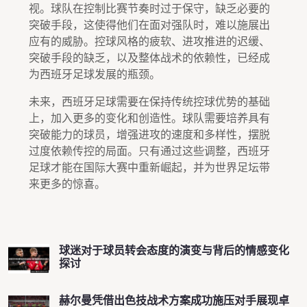
视。球队在控制比赛节奏时过于保守，缺乏必要的
突破手段，这使得他们在面对强队时，难以施展出
应有的威胁。控球风格的疲软、进攻推进的迟缓、
突破手段的缺乏，以及整体战术的依赖性，已经成
为西班牙足球发展的瓶颈。
未来，西班牙足球需要在保持传统控球优势的基础
上，加入更多的变化和创造性。球队需要培养具有
突破能力的球员，增强进攻的速度和多样性，摆脱
过度依赖传控的局面。只有通过这些调整，西班牙
足球才能在国际大赛中重新崛起，并为世界足坛带
来更多的惊喜。
球迷对于球员转会态度的演变与背后的情感变化
探讨
赫尔曼凭借出色技战术方案成功施压对手展现卓