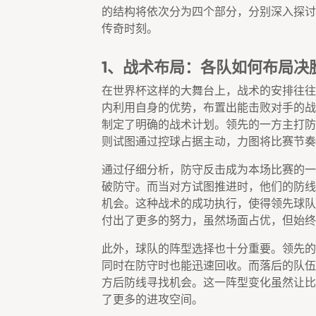
的结构将依次分为四个部分，分别深入探讨
传奇时刻。
1、战术布局：各队如何布局决
在世界杯这样的大舞台上，战术的安排往往
内利用自身的优势，布置出能击败对手的战
制定了明确的战术计划。领先的一方主打防
则试图通过控球占据主动，力图将比赛节奏
通过仔细分析，防守反击成为本场比赛的一
破防守。而当对方试图推进时，他们的防线
机会。这种战术的成功执行，使得领先球队
付出了更多的努力，虽然场面占优，但始终
此外，球队的阵型选择也十分重要。领先的球
同时在防守时也能迅速回收。而落后的队伍则
方后防线寻找机会。这一阵型变化虽然让比
了更多的进攻空间。