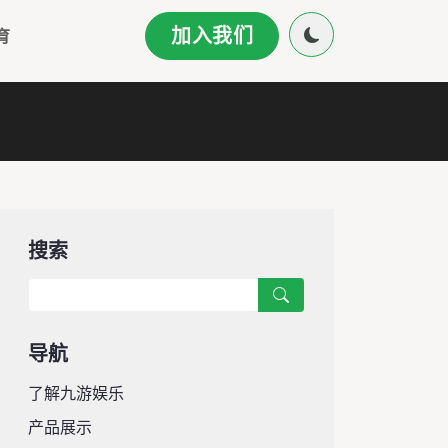
加入我们
育
搜索
导航
了解九游娱乐
产品展示