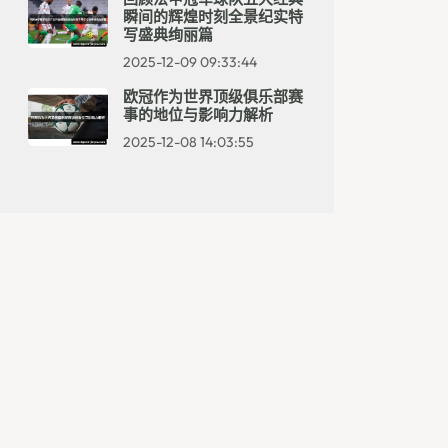
瞬间的辉煌时刻全景纪实特
写盛典绚丽篇
2025-12-09 09:33:44
欧冠作为世界顶级俱乐部赛
事的地位与影响力解析
2025-12-08 14:03:55