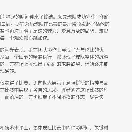
哨声响起的瞬间迎来了终结。领先球队成功守住了他们
笑到最后。尽管落后球队在比赛的最后阶段发起了猛烈的
赛也再次证明了足球的魅力：瞬息万变的局势、难以
每一个观众都心跳加速。
的闪光表现，更在团队协作上展现了无与伦比的优
从每一个细节的精准执行，都体现了球队整体的战略
的一方在场上展现出了强烈的求胜欲望，但始终未能
现逆转。
仅赢得了比赛，更向世人展示了顽强拼搏的精神与高
在比赛中展现了各自的风采。胜者通过这场比赛的胜
，而落后的一方也展现了不屈不挠的斗志，尽管失
和技术水平上，更体现在比赛中的精彩瞬间、关键时