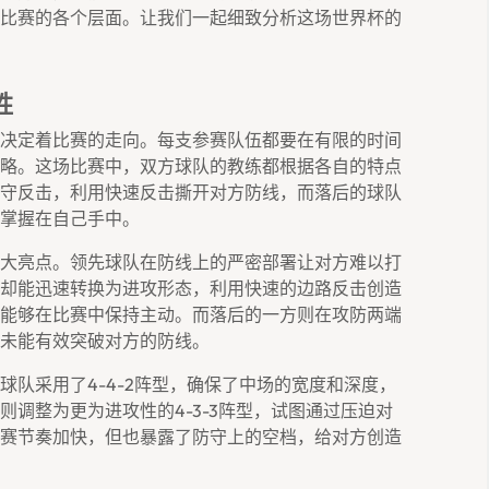
比赛的各个层面。让我们一起细致分析这场世界杯的
胜
决定着比赛的走向。每支参赛队伍都要在有限的时间
略。这场比赛中，双方球队的教练都根据各自的特点
守反击，利用快速反击撕开对方防线，而落后的球队
掌握在自己手中。
大亮点。领先球队在防线上的严密部署让对方难以打
却能迅速转换为进攻形态，利用快速的边路反击创造
能够在比赛中保持主动。而落后的一方则在攻防两端
未能有效突破对方的防线。
队采用了4-4-2阵型，确保了中场的宽度和深度，
调整为更为进攻性的4-3-3阵型，试图通过压迫对
赛节奏加快，但也暴露了防守上的空档，给对方创造