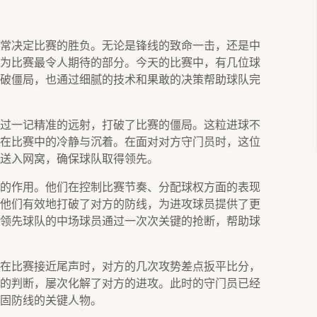
常决定比赛的胜负。无论是锋线的致命一击，还是中
为比赛最令人期待的部分。今天的比赛中，有几位球
破僵局，也通过细腻的技术和果敢的决策帮助球队完
过一记精准的远射，打破了比赛的僵局。这粒进球不
在比赛中的冷静与沉着。在面对对方守门员时，这位
送入网窝，确保球队取得领先。
的作用。他们在控制比赛节奏、分配球权方面的表现
他们有效地打破了对方的防线，为进攻球员提供了更
领先球队的中场球员通过一次次关键的抢断，帮助球
在比赛接近尾声时，对方的几次攻势差点扳平比分，
的判断，屡次化解了对方的进攻。此时的守门员已经
固防线的关键人物。