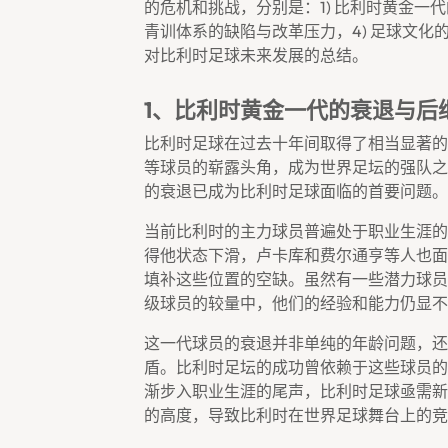
的危机和挑战，分别是：1) 比利时黄金一代
青训体系的缺陷与改革压力，4) 足球文
对比利时足球未来发展的总结。
1、比利时黄金一代的衰退与后
比利时足球在过去十年间取得了相当显著的
等球员的崭露头角，成为世界足坛的强队之
的衰退已成为比利时足球面临的首要问题。
当前比利时的主力球员普遍处于职业生涯的
得他状态下滑，卢卡库和费尔通亨等人也面
填补这些位置的空缺。虽然有一些潜力球员
级球员的较量中，他们的经验和能力仍显不
这一代球员的衰退并非单纯的年龄问题，还
盾。比利时足坛的成功曾依赖于这些球员的
渐步入职业生涯的尾声，比利时足球亟需新
的高度，导致比利时在世界足球舞台上的竞