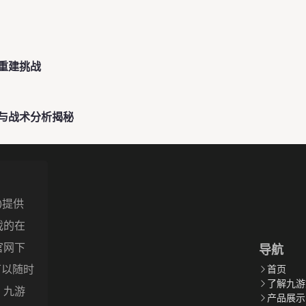
重建挑战
与战术分析揭秘
E)提供
戏的在
官网下
导航
可以随时
首页
了解九游
。九游
产品展示