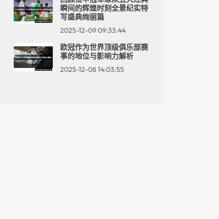
瞬间的辉煌时刻全景纪实特
写盛典绚丽篇
2025-12-09 09:33:44
欧冠作为世界顶级俱乐部赛
事的地位与影响力解析
2025-12-08 14:03:55