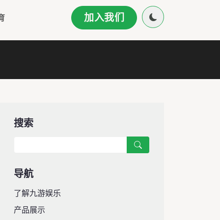
加入我们
育
搜索
导航
了解九游娱乐
产品展示