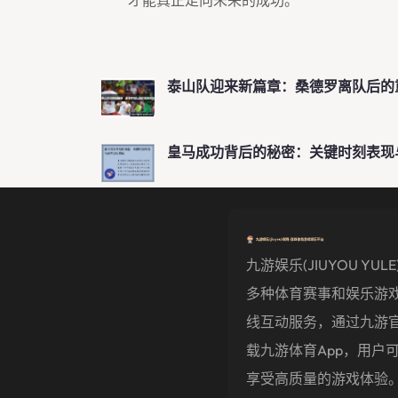
才能真正走向未来的成功。
泰山队迎来新篇章：桑德罗离队后的
皇马成功背后的秘密：关键时刻表现
九游娱乐(JIUYOU YUL
多种体育赛事和娱乐游
线互动服务，通过九游
载九游体育app，用户
享受高质量的游戏体验