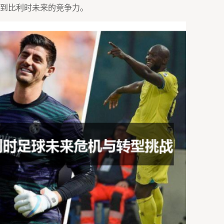
到比利时未来的竞争力。