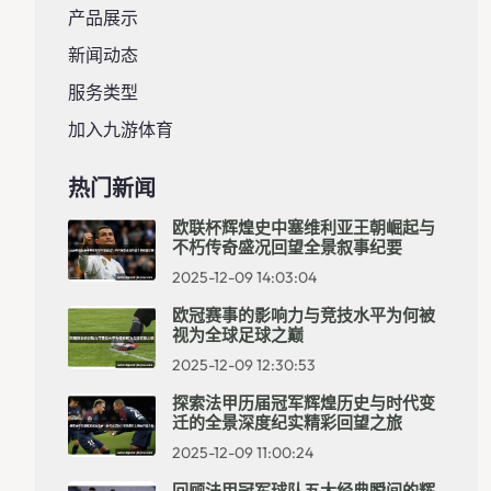
产品展示
新闻动态
服务类型
加入九游体育
热门新闻
欧联杯辉煌史中塞维利亚王朝崛起与
不朽传奇盛况回望全景叙事纪要
2025-12-09 14:03:04
欧冠赛事的影响力与竞技水平为何被
视为全球足球之巅
2025-12-09 12:30:53
探索法甲历届冠军辉煌历史与时代变
迁的全景深度纪实精彩回望之旅
2025-12-09 11:00:24
回顾法甲冠军球队五大经典瞬间的辉