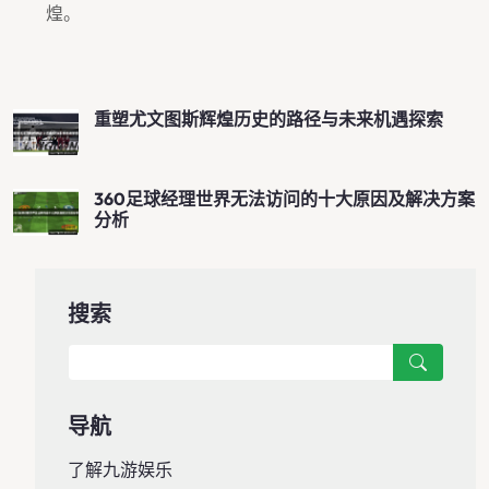
煌。
重塑尤文图斯辉煌历史的路径与未来机遇探索
360足球经理世界无法访问的十大原因及解决方案
分析
搜索
导航
了解九游娱乐