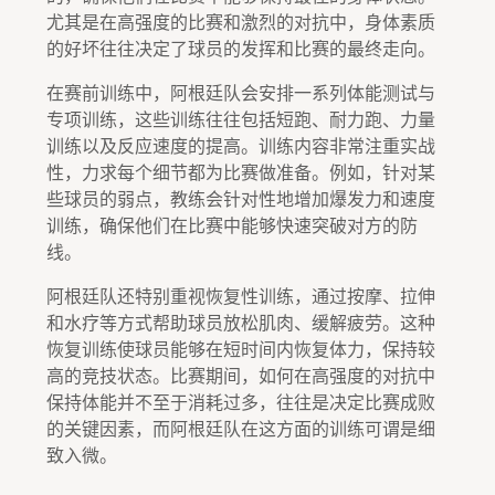
尤其是在高强度的比赛和激烈的对抗中，身体素质
的好坏往往决定了球员的发挥和比赛的最终走向。
在赛前训练中，阿根廷队会安排一系列体能测试与
专项训练，这些训练往往包括短跑、耐力跑、力量
训练以及反应速度的提高。训练内容非常注重实战
性，力求每个细节都为比赛做准备。例如，针对某
些球员的弱点，教练会针对性地增加爆发力和速度
训练，确保他们在比赛中能够快速突破对方的防
线。
阿根廷队还特别重视恢复性训练，通过按摩、拉伸
和水疗等方式帮助球员放松肌肉、缓解疲劳。这种
恢复训练使球员能够在短时间内恢复体力，保持较
高的竞技状态。比赛期间，如何在高强度的对抗中
保持体能并不至于消耗过多，往往是决定比赛成败
的关键因素，而阿根廷队在这方面的训练可谓是细
致入微。