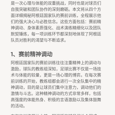
是一次心理与体能的双重挑战，同时也是对球员们
自我突破和团队协作的深刻磨砺。本文将从四个方
面详细揭秘阿根廷国家队的赛前训练，全程展示他
们的强大决心与必胜信念。这些方面包括：赛前精
神调动、身体素质强化、战术演练精细化以及团队
默契锤炼，每一项训练环节都深刻地体现了阿根廷
队员对胜利的渴望与不断追求。
1、赛前精神调动
阿根廷国家队的赛前训练往往注重精神上的调动与
激励，球队的教练组深知，足球比赛不仅是一场技
术与体能的较量，更是一场心理的博弈。在每次赛
前训练的开始，教练组都会进行一次全队集中的精
神调动，目的是让球员们集中注意力，调动他们的
激情与斗志。这种精神调动的方式非常多样，包括
高强度的体能热身、积极的言语激励以及集体鼓舞
的活动。