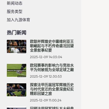
新闻动态
服务类型
加入九游体育
热门新闻
欧联杯辉煌史中塞维利亚王
朝崛起与不朽传奇盛况回望
全景叙事纪要
2025-12-09 14:03:04
欧冠赛事的影响力与竞技水
平为何被视为全球足球之巅
2025-12-09 12:30:53
探索法甲历届冠军辉煌历史
与时代变迁的全景深度纪实
精彩回望之旅
2025-12-09 11:00:24
回顾法甲冠军球队五大经典