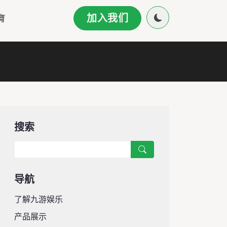
加入我们
育
搜索
导航
了解九游娱乐
产品展示