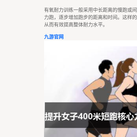
有氧耐力训练一般采用中长距离的慢跑或间
力跑，逐步增加跑步的距离和时间。这样的
从而有效提高整体耐力水平。
九游官网