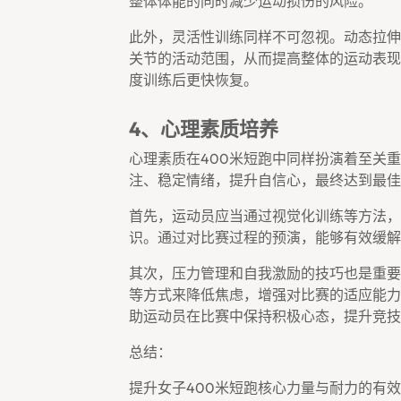
整体体能的同时减少运动损伤的风险。
此外，灵活性训练同样不可忽视。动态拉伸
关节的活动范围，从而提高整体的运动表现
度训练后更快恢复。
4、心理素质培养
心理素质在400米短跑中同样扮演着至关
注、稳定情绪，提升自信心，最终达到最佳
首先，运动员应当通过视觉化训练等方法，
识。通过对比赛过程的预演，能够有效缓解
其次，压力管理和自我激励的技巧也是重要
等方式来降低焦虑，增强对比赛的适应能力
助运动员在比赛中保持积极心态，提升竞技
总结：
提升女子400米短跑核心力量与耐力的有