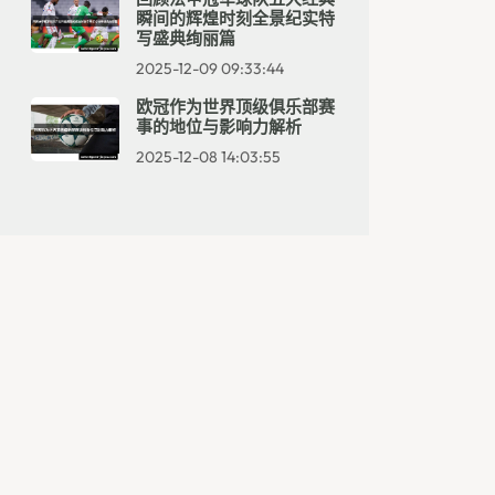
瞬间的辉煌时刻全景纪实特
写盛典绚丽篇
2025-12-09 09:33:44
欧冠作为世界顶级俱乐部赛
事的地位与影响力解析
2025-12-08 14:03:55