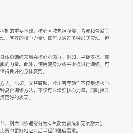
控制的重要基础。核心区域包括腹部、背部和骨盆等
现。有效的核心力量训练可以通过多种形式实现，包
身体重训练来增强核心肌肉群。例如，平板支撑、仰
肌的力量。此外，使用健身球或平衡板进行训练，可
保持良好的身体姿势。
方式。比如，交替蹲起、登山者等动作不仅锻炼核心
种复合训练方法，不仅可以增强核心力量，同时提升
挥更好的表现。
环节。耐力训练通常分为有氧耐力训练和无氧耐力训
比赛中更好地应对后半程的强度需求。