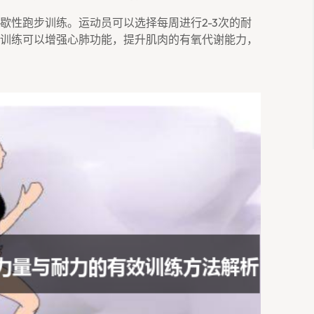
歇性跑步训练。运动员可以选择每周进行2-3次的耐
训练可以增强心肺功能，提升肌肉的有氧代谢能力，