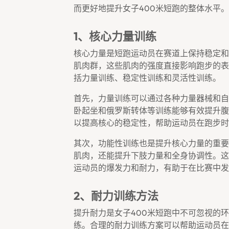
而更好地提升女子400米短跑的整体水平。
1、核心力量训练
核心力量是短跑运动员在赛道上保持稳定和
肌肉群，这些肌肉的强度直接影响跑步的表
括力量训练、稳定性训练和灵活性训练。
首先，力量训练可以通过各种力量器械和自
卧起坐和俄罗斯转体等训练能够有效提升腹
以提高核心的稳定性，帮助运动员在跑步时
其次，功能性训练也是提升核心力量的重要
肌肉，还能提升下肢力量和全身协调性。这
运动员的爆发力和耐力，有助于在比赛中发
2、耐力训练方法
提升耐力是女子400米短跑中不可忽视的
练。合理的耐力训练方案可以帮助运动员在