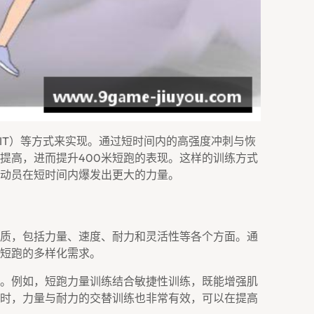
IIT）等方式来实现。通过短时间内的高强度冲刺与恢
提高，进而提升400米短跑的表现。这样的训练方式
动员在短时间内爆发出更大的力量。
质，包括力量、速度、耐力和灵活性等各个方面。通
米短跑的多样化需求。
。例如，短跑力量训练结合敏捷性训练，既能增强肌
时，力量与耐力的交替训练也非常有效，可以在提高