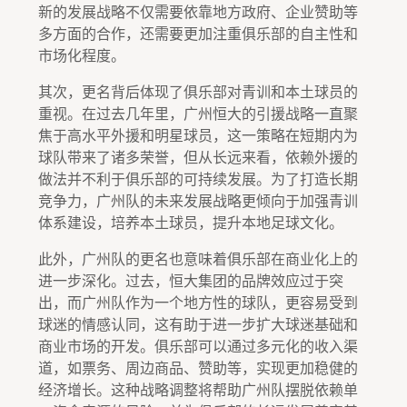
新的发展战略不仅需要依靠地方政府、企业赞助等
多方面的合作，还需要更加注重俱乐部的自主性和
市场化程度。
其次，更名背后体现了俱乐部对青训和本土球员的
重视。在过去几年里，广州恒大的引援战略一直聚
焦于高水平外援和明星球员，这一策略在短期内为
球队带来了诸多荣誉，但从长远来看，依赖外援的
做法并不利于俱乐部的可持续发展。为了打造长期
竞争力，广州队的未来发展战略更倾向于加强青训
体系建设，培养本土球员，提升本地足球文化。
此外，广州队的更名也意味着俱乐部在商业化上的
进一步深化。过去，恒大集团的品牌效应过于突
出，而广州队作为一个地方性的球队，更容易受到
球迷的情感认同，这有助于进一步扩大球迷基础和
商业市场的开发。俱乐部可以通过多元化的收入渠
道，如票务、周边商品、赞助等，实现更加稳健的
经济增长。这种战略调整将帮助广州队摆脱依赖单