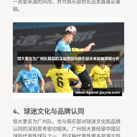
一资金来源的风险，并为俱乐部的长远发展奠定基
础。
4、球迷文化与品牌认同
恒大更名为广州队，也与俱乐部对球迷文化和品牌
认同的深刻思考密切相关。广州恒大曾经是中国足
球的代表性球队之一，但这种代表性更多是源于恒