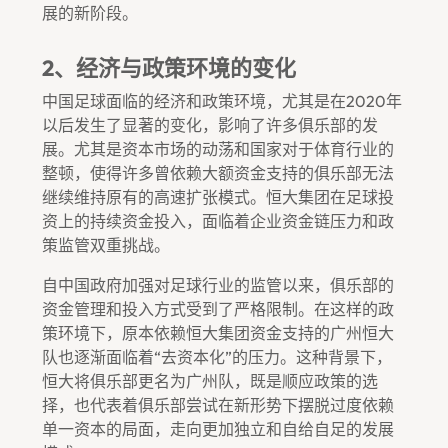
展的新阶段。
2、经济与政策环境的变化
中国足球面临的经济和政策环境，尤其是在2020年
以后发生了显著的变化，影响了许多俱乐部的发
展。尤其是资本市场的动荡和国家对于体育行业的
整顿，使得许多曾依赖大额资金支持的俱乐部无法
继续维持原有的高速扩张模式。恒大集团在足球投
资上的持续资金投入，面临着企业资金链压力和政
策监管双重挑战。
自中国政府加强对足球行业的监管以来，俱乐部的
资金管理和投入方式受到了严格限制。在这样的政
策环境下，原本依赖恒大集团资金支持的广州恒大
队也逐渐面临着“去资本化”的压力。这种背景下，
恒大将俱乐部更名为广州队，既是顺应政策的选
择，也代表着俱乐部尝试在新形势下摆脱过度依赖
单一资本的局面，走向更加独立和自给自足的发展