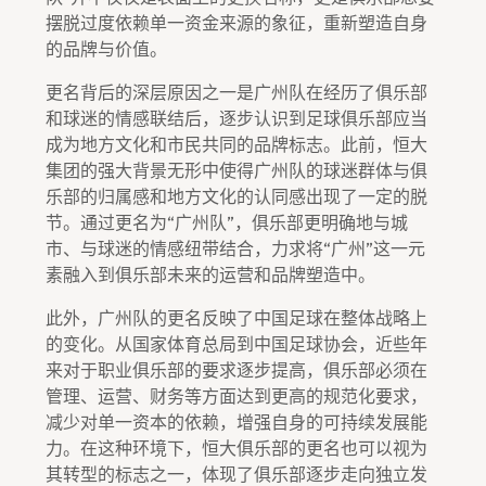
摆脱过度依赖单一资金来源的象征，重新塑造自身
的品牌与价值。
更名背后的深层原因之一是广州队在经历了俱乐部
和球迷的情感联结后，逐步认识到足球俱乐部应当
成为地方文化和市民共同的品牌标志。此前，恒大
集团的强大背景无形中使得广州队的球迷群体与俱
乐部的归属感和地方文化的认同感出现了一定的脱
节。通过更名为“广州队”，俱乐部更明确地与城
市、与球迷的情感纽带结合，力求将“广州”这一元
素融入到俱乐部未来的运营和品牌塑造中。
此外，广州队的更名反映了中国足球在整体战略上
的变化。从国家体育总局到中国足球协会，近些年
来对于职业俱乐部的要求逐步提高，俱乐部必须在
管理、运营、财务等方面达到更高的规范化要求，
减少对单一资本的依赖，增强自身的可持续发展能
力。在这种环境下，恒大俱乐部的更名也可以视为
其转型的标志之一，体现了俱乐部逐步走向独立发