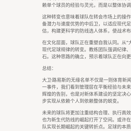
赖单个球员的经验与灵光，而是以整体协调
这种转变也意味着球队在转会市场上的操作
备潜力与速度优势的中后卫，以适应现代足
估，构建更科学的防线选人体系，使战术布
在文化层面，球队正在重塑自我认同。从“大
现代足球规律的转变。教练团队强调纪律、
石。这种思路的确立，预示着球队正在向更
总结：
大卫·路易斯的无缘名单不仅是一则体育新
一事件，我们看到管理层在平衡经验与未来
辉煌的告别，也是对新体系建设的坚定决心
步实现从依赖个人到依赖整体的蜕变。
未来的球队将更加注重结构合理、执行高效
也为新生代防线的崛起打开了空间。或许在
队实现长期崛起的关键转折点。足球的本质