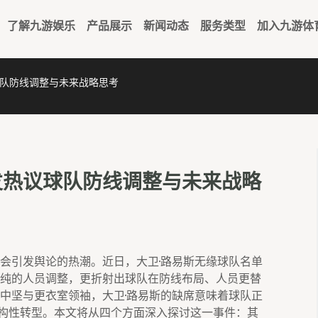
了解九游娱乐
产品展示
新闻动态
服务类型
加入九游体
队防线调整与未来战略思考
发热议球队防线调整与未来战略
会引发舆论的热潮。近日，大卫·路易斯无缘球队名单
纯的人员调整，更折射出球队在防线布局、人员更替
中坚与更衣室领袖，大卫·路易斯的缺席意味着球队正
结构性转型。本文将从四个方面深入探讨这一事件：其