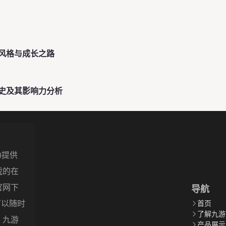
风格与成长之路
史及其影响力分析
E)提供
戏的在
官网下
导航
可以随时
首页
了解九游
。九游
产品展示