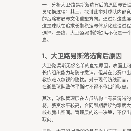
一，分析大卫·路易斯落选背后的原因与管
员轮换逻辑；其三，探讨此举对球队内部竞
的战略布局与文化重塑方向。通过对这些层
这是球队在追求长期稳定与体系化建设过程
选择。最终，大卫·路易斯的缺席不仅是一
启。
1、大卫路易斯落选背后原因
大卫·路易斯无缘名单的直接原因，表面上
长传组织能力与防守意识，但其在比赛中出
教练难以忽视的隐忧。对于现代防线而言，
在衡量球队整体平衡时不得不作出的取舍。
其次，球队管理层在人员结构上有着清晰的
将，薪资水平较高，合同到期后续约难度大
核心腾出空间。管理层的这一决策，不仅出
取向。