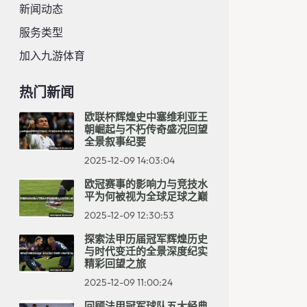
新闻动态
服务类型
加入九游体育
热门新闻
欧联杯辉煌史中塞维利亚王
朝崛起与不朽传奇盛况回望
全景叙事纪要
2025-12-09 14:03:04
欧冠赛事的影响力与竞技水
平为何被视为全球足球之巅
2025-12-09 12:30:53
探索法甲历届冠军辉煌历史
与时代变迁的全景深度纪实
精彩回望之旅
2025-12-09 11:00:24
回顾法甲冠军球队五大经典