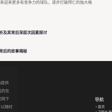
来迎来更多有竞争力的球队，逐步打破拜仁的独大格
析及其背后深层次因素探讨
背后的故事揭秘
E)提供
戏的在
官网下
导航
可以随时
首页