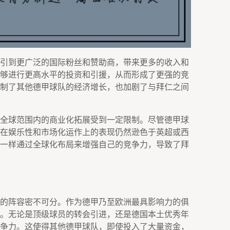
引到更广泛的国际粉丝和赞助商，带来更多的收入和
够进行更高水平的投资和引援，从而形成了更强的竞
制了其他德甲球队的经济增长，也加剧了与拜仁之间
全球范围内的商业化拓展受到一定限制。尽管德甲球
在娱乐性和市场化运作上的表现仍然逊色于英超或西
一样通过全球化布局来增强自己的竞争力，导致了拜
的阵容密不可分。作为德甲乃至欧洲最具影响力的俱
。无论是顶级球员的转会引进，还是德国本土优秀年
争力。这使得其他德甲球队，即使投入了大量资金，