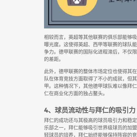
相较而言，英超等其他联赛的俱乐部能够吸
曝光度。这使得英超、西甲等联赛的球队能
争力。德甲联赛的国际化进程滞后，不仅限
的差距。
此外，德甲联赛的整体市场定位也使得其在
队在体育竞技方面取得了不小的成就，但其
甲。这种情况下，其他德甲球队难以像拜仁
仁在商业化方面的独占鳌头。
4、球员流动性与拜仁的吸引力
拜仁的成功还与其极高的球员吸引力和稳定
乐部之一，拜仁能够吸引世界级球员的加盟
轻球员的培养，拜仁始终能够保持阵容的竞