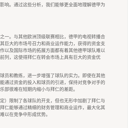
影响。通过这些分析，我们能够更全面地理解德甲为
之一。与其他欧洲顶级联赛相比，德甲的电视转播合
其巨大的市场号召力和商业运作能力，获得的资金支
作以及国际市场的拓展方面都有着其他德甲球队难以
前列，这使得拜仁在转会市场上具有巨大的资金优
球员和教练，进一步增强了球队的实力。即使在其他
能通过资金的投入和球员的引进，保持对竞争对手的
乐部很难在短期内缩小与拜仁的差距。
定）限制了各球队的开支，但也无形中加剧了拜仁与
拜仁能够通过精细的财务管理和商业运作，最大化其
难以在竞争中形成优势。