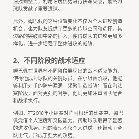
速找到空当，利用速度优势进行快速突破，最终为
球队贡献了重要进球。
此外，姆巴佩的这种位置变化不仅为个人进攻创造
机会，也为队友提供了更多的传球空间和选择。其
边路的突破和中路的插入，使得球队的进攻更加多
样化，进一步增强了整体进攻的威胁。
2、不同阶段的战术适应
姆巴佩在世界杯不同阶段展现出的战术适应能力，
使得他成为球队的关键球员。在小组赛阶段，他能
够利用对手的防守漏洞，频繁制造威胁；而在淘汰
赛阶段，面对更强的对手，他则更加注重团队配合
和战术执行。
例如，在2018年小组赛对阵阿根廷的比赛中，姆巴
佩凭借个人速度和突破能力，帮助球队取得了显著
的进攻优势。他的表现不仅个人进球，还带动了全
队士气，形成了强大的攻势。