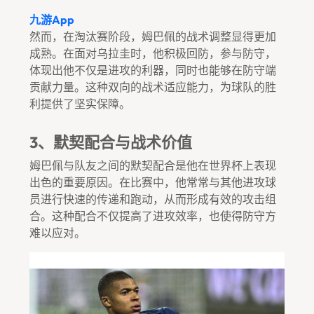
九游app
然而，在淘汰赛阶段，姆巴佩的战术调整显得更加
成熟。在面对乌拉圭时，他积极回防，参与防守，
体现出他不仅是进攻的利器，同时也能够在防守端
贡献力量。这种双向的战术适应能力，为球队的胜
利提供了坚实保障。
3、默契配合与战术价值
姆巴佩与队友之间的默契配合是他在世界杯上表现
出色的重要原因。在比赛中，他常常与其他进攻球
员进行快速的传递和跑动，从而形成有效的攻击组
合。这种配合不仅提高了进攻效率，也使得防守方
难以应对。