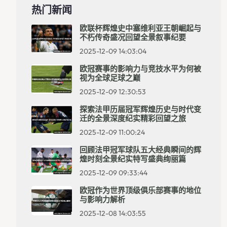
热门新闻
欧联杯辉煌史中塞维利亚王朝崛起与
不朽传奇盛况回望全景叙事纪要
2025-12-09 14:03:04
欧冠赛事的影响力与竞技水平为何被
视为全球足球之巅
2025-12-09 12:30:53
探索法甲历届冠军辉煌历史与时代变
迁的全景深度纪实精彩回望之旅
2025-12-09 11:00:24
回顾法甲冠军球队五大经典瞬间的辉
煌时刻全景纪实特写盛典绚丽篇
2025-12-09 09:33:44
欧冠作为世界顶级俱乐部赛事的地位
与影响力解析
2025-12-08 14:03:55