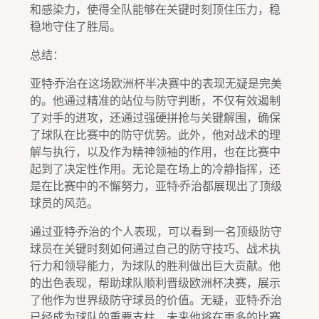
和感染力，使得全队能够在关键时刻顶住压力，稳
稳地守住了胜局。
总结：
亚特·乔治在这场欧洲杯半决赛中的表现无疑是完美
的。他通过精准的站位与防守判断，不仅有效遏制
了对手的进攻，还通过强硬拼抢与关键解围，确保
了球队在比赛中的防守优势。此外，他对战术的理
解与执行，以及作为精神领袖的作用，也在比赛中
起到了决定性作用。无论是在场上的冷静指挥，还
是在比赛中的不懈努力，亚特·乔治都展现出了顶级
球员的风范。
通过亚特·乔治的个人表现，可以看到一名顶级防守
球员在关键时刻如何通过自己的防守技巧、战术执
行力和领导能力，为球队的胜利做出巨大贡献。他
的出色表现，帮助球队顺利晋级欧洲杯决赛，展示
了他作为世界级防守球员的价值。无疑，亚特·乔治
已经成为球队的重要支柱，未来他将在更多的比赛