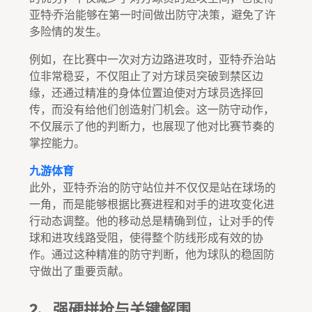
亚特·乔治能够在第一时间做出防守决策，避免了许
多险情的发生。
例如，在比赛中一次对方边路进攻时，亚特·乔治站
位非常稳妥，不仅阻止了对方球员突破到禁区边
缘，还通过精准的身体位置迫使对方球员选择回
传，而没有给他们创造射门机会。这一防守动作，
不仅展示了他的判断力，也展现了他对比赛节奏的
掌控能力。
九游体育
此外，亚特·乔治的防守站位并不仅仅是站在球场的
一角，而是能够根据比赛进程和对手的进攻变化进
行动态调整。他的移动总是精确到位，让对手的传
球和进攻线路受阻，使得整个防线形成有效的协
作。通过这种精准的防守判断，他为球队的稳固防
守做出了重要贡献。
2、强硬拼抢与关键解围