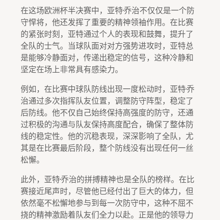
在这场欧洲杯半决赛中，亚特·乔治不仅仅是一个防
守悍将，他还发挥了重要的精神领袖作用。在比赛
的紧张时刻，亚特通过个人的表现和鼓舞，提升了
全队的士气。当球队面对对方强势进攻时，亚特总
是能够冷静面对，传递出稳定的信号，这种冷静和
坚定在场上非常具有感染力。
例如，在比赛中球队防线出现一度松动时，亚特·乔
治通过多次指挥队友位置，调整防守阵型，稳定了
后防线。他不仅自己始终保持高强度的防守，还通
过积极的沟通与队友保持高度配合，确保了整体防
线的稳定性。他的沉稳表现，深深影响了全队，尤
其是在比赛最后阶段，整个防线没有出现任何一丝
松懈。
此外，亚特·乔治的拼搏精神也是全队的榜样。在比
赛接近尾声时，尽管他已经付出了巨大的体力，但
依然毫不松懈地参与到每一次防守中，这种不屈不
挠的精神激励着队友们全力以赴。正是他的领导力