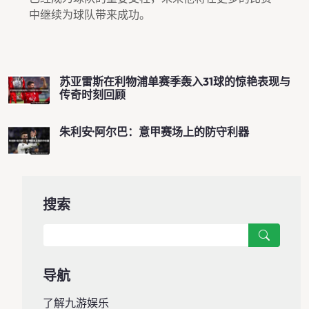
中继续为球队带来成功。
苏亚雷斯在利物浦单赛季轰入31球的惊艳表现与
传奇时刻回顾
朱利安·阿尔巴：意甲赛场上的防守利器
搜索
导航
了解九游娱乐