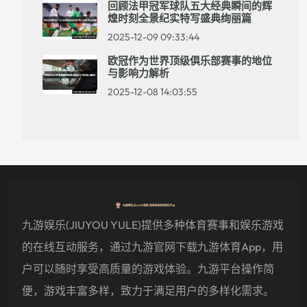
回顾法甲冠军球队五大经典瞬间的辉
煌时刻全景纪实特写盛典绚丽篇
2025-12-09 09:33:44
欧冠作为世界顶级俱乐部赛事的地位
与影响力解析
2025-12-08 14:03:55
九游娱乐(JIUYOU YULE)提供多种体育赛事和娱乐游戏
的在线互动服务，通过九游官网下载九游体育app，用
户可以随时享受高质量的游戏体验。九游平台操作简
便，游戏丰富多样，致力于满足用户的多样化需求。