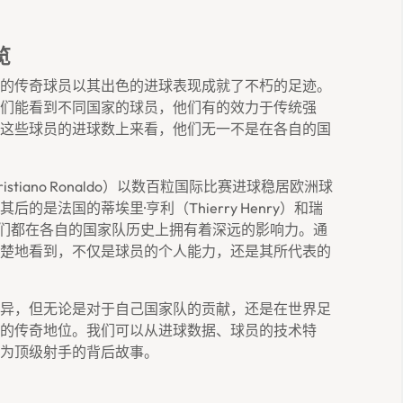
览
的传奇球员以其出色的进球表现成就了不朽的足迹。
们能看到不同国家的球员，他们有的效力于传统强
这些球员的进球数上来看，他们无一不是在各自的国
tiano Ronaldo）以数百粒国际比赛进球稳居欧洲球
是法国的蒂埃里·亨利（Thierry Henry）和瑞
ei），他们都在各自的国家队历史上拥有着深远的影响力。通
楚地看到，不仅是球员的个人能力，还是其所代表的
异，但无论是对于自己国家队的贡献，还是在世界足
的传奇地位。我们可以从进球数据、球员的技术特
为顶级射手的背后故事。