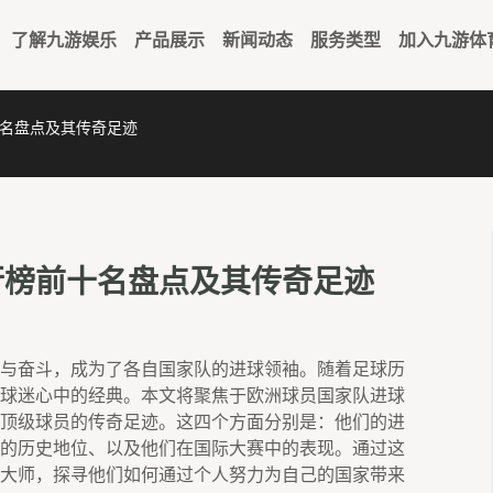
了解九游娱乐
产品展示
新闻动态
服务类型
加入九游体
名盘点及其传奇足迹
行榜前十名盘点及其传奇足迹
与奋斗，成为了各自国家队的进球领袖。随着足球历
球迷心中的经典。本文将聚焦于欧洲球员国家队进球
顶级球员的传奇足迹。这四个方面分别是：他们的进
的历史地位、以及他们在国际大赛中的表现。通过这
大师，探寻他们如何通过个人努力为自己的国家带来