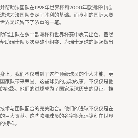
帮助法国队在1998年世界杯和2000年欧洲杯中成
进球为法国队奠定了胜利的基础。而亨利的国际大赛
世界足坛留下了浓重的一笔。
助瑞士队在多个欧洲杯和世界杯赛中表现出色，虽然
帮助瑞士队多次突破小组赛，为瑞士足球的崛起做出
身上，我们不仅看到了这些顶级球员的个人才能，更
国家队带来荣誉。这些球员的成功故事，不仅仅是他
的缩影。他们的进球成为了国家足球历史的见证，推
技术与团队配合的完美融合。他们的进球不仅仅是在
的巨大贡献。这些欧洲球员的名字将永远镌刻在世界
的榜样。