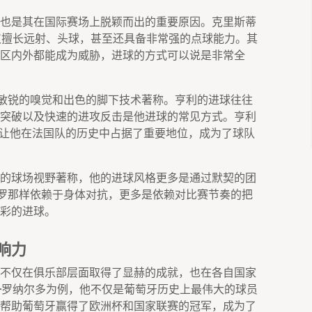
也是其在国际赛场上脱颖而出的重要原因。克里斯蒂
仅擅长远射、头球，甚至还具备非常强的点球能力。其
区内外都能成为威胁，进球的方式可以说是非常全
敏锐的嗅觉和出色的脚下技术著称。亨利的进球往往
突破以及快速的进攻反击是他进球的常见方式。亨利
，让他在法国队的历史中占据了重要地位，成为了球队
的球场视野著称，他的进球风格更多是通过默契的团
罗那样依赖于身体对抗，更多是依赖对比赛节奏的把
彩的进球。
响力
不仅在俱乐部层面取得了显赫的成就，也在各自国家
·罗纳尔多为例，他不仅是葡萄牙历史上最伟大的球员
帮助葡萄牙赢得了欧洲杯和国家联赛的冠军，成为了