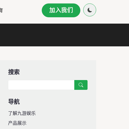
加入我们
育
搜索
导航
了解九游娱乐
产品展示