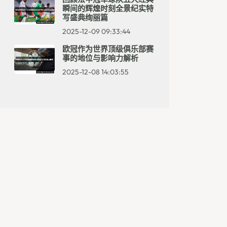
瞬间的辉煌时刻全景纪实特
写盛典绚丽篇
2025-12-09 09:33:44
欧冠作为世界顶级俱乐部赛
事的地位与影响力解析
2025-12-08 14:03:55