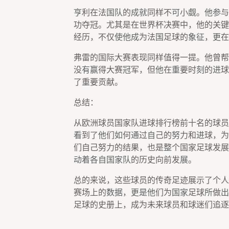
亨利在法国队的成就同样不可小觑。他参与并
功夺冠。尤其是在世界杯决赛中，他的关键
经历，不仅使他成为法国足球的象征，更在
弗雷的国际大赛表现同样值得一提。他曾帮
没有赢得大赛冠军，但他在重要时刻的进球
了重要贡献。
总结：
从欧洲球员国家队进球排行榜前十名的球员
看到了他们如何通过自己的努力和进球，为
们自己努力的结果，也是整个国家足球发展
动着各自国家队的历史向前发展。
总的来说，这些球员的传奇足迹展示了个人
赛场上的数据，更是他们为国家足球所做出
足球的史册上，成为未来球员和球迷们追逐