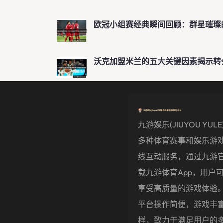
欧冠小组赛经典瞬间回顾：群星璀璨
沃克加盟米兰的五大关键因素揭示转
九游娱乐(JIUYOU YUL
多种体育赛事和娱乐游
线互动服务，通过九游
载九游体育app，用户
享受高质量的游戏体验
平台操作简便，游戏丰
样，致力于满足用户的