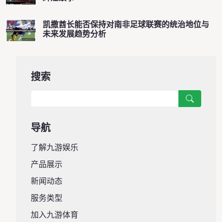
凯撒酋长能否保持对南非足球联赛的统治地位与
未来发展趋势分析
搜索
导航
了解九游娱乐
产品展示
新闻动态
服务类型
加入九游体育