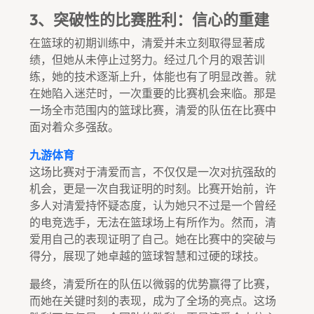
3、突破性的比赛胜利：信心的重建
在篮球的初期训练中，清爱并未立刻取得显著成
绩，但她从未停止过努力。经过几个月的艰苦训
练，她的技术逐渐上升，体能也有了明显改善。就
在她陷入迷茫时，一次重要的比赛机会来临。那是
一场全市范围内的篮球比赛，清爱的队伍在比赛中
面对着众多强敌。
九游体育
这场比赛对于清爱而言，不仅仅是一次对抗强敌的
机会，更是一次自我证明的时刻。比赛开始前，许
多人对清爱持怀疑态度，认为她只不过是一个曾经
的电竞选手，无法在篮球场上有所作为。然而，清
爱用自己的表现证明了自己。她在比赛中的突破与
得分，展现了她卓越的篮球智慧和过硬的球技。
最终，清爱所在的队伍以微弱的优势赢得了比赛，
而她在关键时刻的表现，成为了全场的亮点。这场