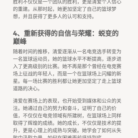
胜利不仅仅是一个团队的胜利，更是清爱个人信心
的重建。从那时起，她更加坚定了自己的篮球梦
想，并且获得了更多人的认可和支持。
4、重新获得的自信与荣耀：蜕变的
巅峰
随着时间的推移，清爱逐渐从一名电竞选手转变为
一名篮球运动员，她的篮球水平不断提高，逐步进
入了更高级别的比赛。她不再是那个曾经在电竞赛
场上征战的年轻人，而是一个在篮球场上闪耀的新
星。每一场比赛的胜利都让她更加坚定了走上篮球
道路的决心。
清爱在赛场上的表现，也开始受到媒体和公众的关
注。她通过自己的努力和奋斗，证明了自己的价
值，不仅仅在电竞领域有所建树，在篮球场上同样
取得了辉煌的成绩。她的成长，不仅仅是技术的提
升，更是心理上的成熟与突破。她学会了如何从失
败中汲取力量，如何在困难面前坚持到底。