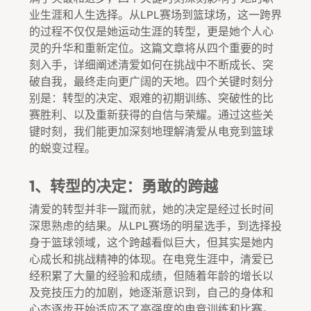
业生涯和人生选择。从LPL赛场到篮球场，这一跨界
的过程不仅仅是她运动生涯的转型，更是她个人心
灵的升华和重新定位。这篇文章将从四个重要的时
刻入手，详细阐述清爱如何在挑战中不断成长、突
破自我，最终走向更广阔的天地。四个关键时刻分
别是：转型的决定、艰难的初期训练、突破性的比
赛胜利、以及重新获得的自信与荣耀。通过这些关
键时刻，我们能更加深刻地理解清爱从电竞到篮球
的蜕变过程。
1、转型的决定：勇敢的跨越
清爱的转型并非一蹴而就，她的决定是经过长时间
深思熟虑的结果。从LPL赛场的明星选手，到选择投
身于篮球领域，这个跨越看似巨大，但其实是她内
心成长和挑战精神的体现。在电竞生涯中，清爱已
经积累了大量的经验和成绩，但随着年龄的增长以
及竞技压力的加剧，她逐渐意识到，自己的身体和
心态逐步开始适应不了高强度的电竞训练和比赛。