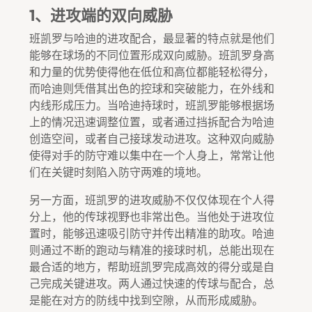
1、进攻端的双向威胁
班凯罗与哈迪的进攻配合，最显著的特点就是他们
能够在球场的不同位置形成双向威胁。班凯罗身高
和力量的优势使得他在低位和高位都能轻松得分，
而哈迪则凭借其出色的控球和突破能力，在外线和
内线形成压力。当哈迪持球时，班凯罗能够根据场
上的情况迅速调整位置，或者通过挡拆配合为哈迪
创造空间，或者自己接球发动进攻。这种双向威胁
使得对手的防守难以集中在一个人身上，常常让他
们在关键时刻陷入防守两难的境地。
另一方面，班凯罗的进攻威胁不仅仅体现在个人得
分上，他的传球视野也非常出色。当他处于进攻位
置时，能够迅速吸引防守并传出精准的助攻。哈迪
则通过不断的跑动与精准的接球时机，总能出现在
最合适的地方，帮助班凯罗完成高效的得分或是自
己完成关键进攻。两人通过快速的传球与配合，总
是能在对方的防线中找到空隙，从而形成威胁。