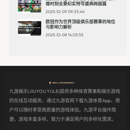
煌时刻全景纪实特写盛典绚丽篇
2025-12-09 09:33:44
欧冠作为世界顶级俱乐部赛事的地位
与影响力解析
2025-12-08 14:03:55
九游娱乐(JIUYOU YULE)提供多种体育赛事和娱乐游戏
的在线互动服务，通过九游官网下载九游体育app，用
户可以随时享受高质量的游戏体验。九游平台操作简
便，游戏丰富多样，致力于满足用户的多样化需求。