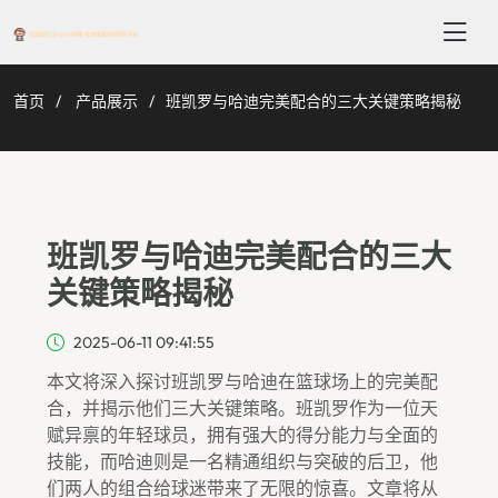
首页
产品展示
班凯罗与哈迪完美配合的三大关键策略揭秘
班凯罗与哈迪完美配合的三大
关键策略揭秘
2025-06-11 09:41:55
本文将深入探讨班凯罗与哈迪在篮球场上的完美配
合，并揭示他们三大关键策略。班凯罗作为一位天
赋异禀的年轻球员，拥有强大的得分能力与全面的
技能，而哈迪则是一名精通组织与突破的后卫，他
们两人的组合给球迷带来了无限的惊喜。文章将从