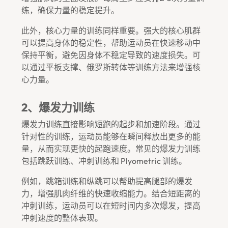
练，确保力量的稳定提升。
此外，核心力量的训练同样重要。强大的核心肌群
可以提高身体的稳定性，帮助运动员在快速移动中
保持平衡，避免因身体不稳定导致的速度损失。可
以通过平板支撑、俄罗斯转体等训练方法来增强核
心力量。
2、爆发力训练
爆发力训练直接影响短跑的起步和加速阶段。通过
针对性的训练，运动员能够在瞬间释放出更多的能
量，从而实现更快的起跑速度。常见的爆发力训练
包括跳跃训练、冲刺训练和 Plyometric 训练。
例如，跳箱训练和纵跳可以帮助提高腿部的爆发
力，增强肌肉纤维的快速收缩能力。结合短距离的
冲刺训练，运动员可以在短时间内多次爆发，提高
冲刺速度的整体表现。