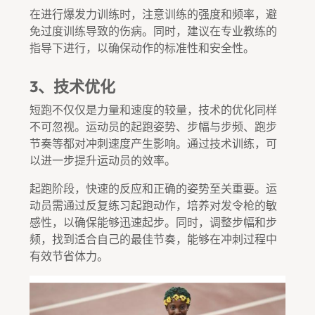
在进行爆发力训练时，注意训练的强度和频率，避
免过度训练导致的伤病。同时，建议在专业教练的
指导下进行，以确保动作的标准性和安全性。
3、技术优化
短跑不仅仅是力量和速度的较量，技术的优化同样
不可忽视。运动员的起跑姿势、步幅与步频、跑步
节奏等都对冲刺速度产生影响。通过技术训练，可
以进一步提升运动员的效率。
起跑阶段，快速的反应和正确的姿势至关重要。运
动员需通过反复练习起跑动作，培养对发令枪的敏
感性，以确保能够迅速起步。同时，调整步幅和步
频，找到适合自己的最佳节奏，能够在冲刺过程中
有效节省体力。