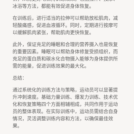
冰浴等方法，都能有效促进身体恢复。
在训练后，进行适当的拉伸可以帮助放松肌肉，减
轻酸痛感，促进血液循环。同时，定期进行按摩可
以缓解肌肉紧张，帮助肌肉更快恢复。
此外，保证充足的睡眠和合理的营养摄入也是恢复
的重要因素。睡眠可以帮助身体修复受损组织，而
充足的蛋白质和碳水化合物摄入能够为身体提供所
需的能量，促进训练效果的最大化。
总结：
通过系统化的训练方法与策略，运动员可以显著提
升冲刺速度。基础力量训练、爆发力训练、技术优
化和恢复策略四个方面相辅相成，共同作用于运动
员的整体表现。在实际训练中，运动员需结合自身
情况，灵活调整训练内容和方法，以确保最佳效
果。