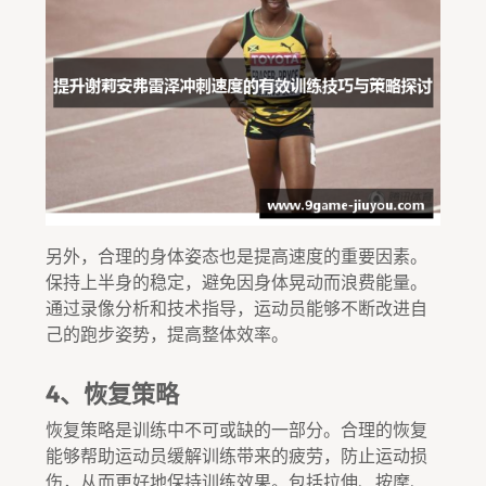
另外，合理的身体姿态也是提高速度的重要因素。
保持上半身的稳定，避免因身体晃动而浪费能量。
通过录像分析和技术指导，运动员能够不断改进自
己的跑步姿势，提高整体效率。
4、恢复策略
恢复策略是训练中不可或缺的一部分。合理的恢复
能够帮助运动员缓解训练带来的疲劳，防止运动损
伤，从而更好地保持训练效果。包括拉伸、按摩、