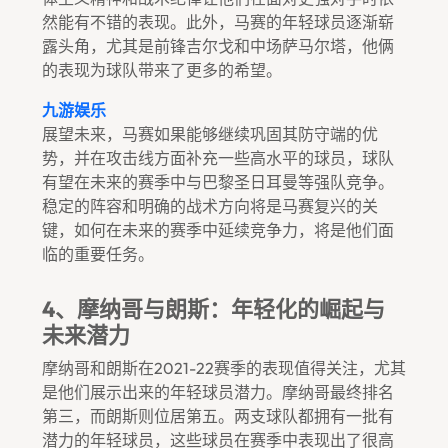
然能有不错的表现。此外，马赛的年轻球员逐渐崭
露头角，尤其是前锋吉尔戈和中场萨马尔塔，他俩
的表现为球队带来了更多的希望。
九游娱乐
展望未来，马赛如果能够继续巩固其防守端的优
势，并在攻击线方面补充一些高水平的球员，球队
有望在未来的赛季中与巴黎圣日耳曼等强队竞争。
稳定的阵容和明确的战术方向将是马赛复兴的关
键，如何在未来的赛季中延续竞争力，将是他们面
临的重要任务。
4、摩纳哥与朗斯：年轻化的崛起与
未来潜力
摩纳哥和朗斯在2021-22赛季的表现值得关注，尤其
是他们展示出来的年轻球员潜力。摩纳哥最终排名
第三，而朗斯则位居第五。两支球队都拥有一批有
潜力的年轻球员，这些球员在赛季中表现出了很高