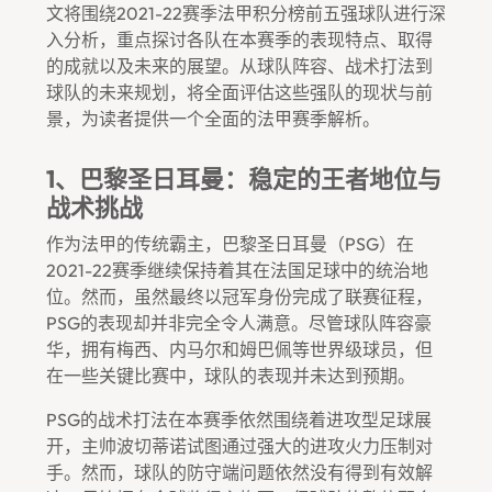
文将围绕2021-22赛季法甲积分榜前五强球队进行深
入分析，重点探讨各队在本赛季的表现特点、取得
的成就以及未来的展望。从球队阵容、战术打法到
球队的未来规划，将全面评估这些强队的现状与前
景，为读者提供一个全面的法甲赛季解析。
1、巴黎圣日耳曼：稳定的王者地位与
战术挑战
作为法甲的传统霸主，巴黎圣日耳曼（PSG）在
2021-22赛季继续保持着其在法国足球中的统治地
位。然而，虽然最终以冠军身份完成了联赛征程，
PSG的表现却并非完全令人满意。尽管球队阵容豪
华，拥有梅西、内马尔和姆巴佩等世界级球员，但
在一些关键比赛中，球队的表现并未达到预期。
PSG的战术打法在本赛季依然围绕着进攻型足球展
开，主帅波切蒂诺试图通过强大的进攻火力压制对
手。然而，球队的防守端问题依然没有得到有效解