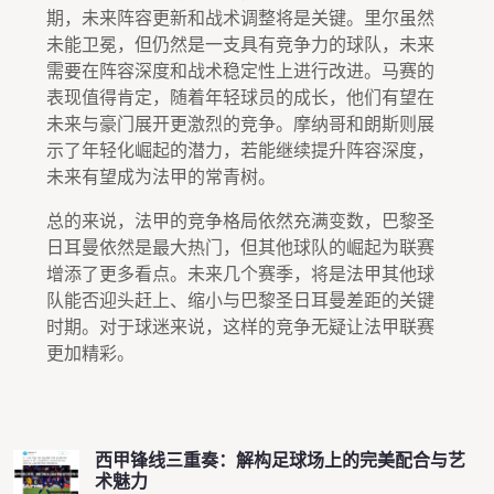
期，未来阵容更新和战术调整将是关键。里尔虽然
未能卫冕，但仍然是一支具有竞争力的球队，未来
需要在阵容深度和战术稳定性上进行改进。马赛的
表现值得肯定，随着年轻球员的成长，他们有望在
未来与豪门展开更激烈的竞争。摩纳哥和朗斯则展
示了年轻化崛起的潜力，若能继续提升阵容深度，
未来有望成为法甲的常青树。
总的来说，法甲的竞争格局依然充满变数，巴黎圣
日耳曼依然是最大热门，但其他球队的崛起为联赛
增添了更多看点。未来几个赛季，将是法甲其他球
队能否迎头赶上、缩小与巴黎圣日耳曼差距的关键
时期。对于球迷来说，这样的竞争无疑让法甲联赛
更加精彩。
西甲锋线三重奏：解构足球场上的完美配合与艺
术魅力