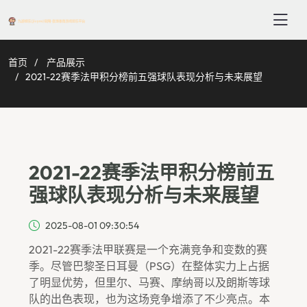
首页
产品展示
2021-22赛季法甲积分榜前五强球队表现分析与未来展望
2021-22赛季法甲积分榜前五
强球队表现分析与未来展望
2025-08-01 09:30:54
2021-22赛季法甲联赛是一个充满竞争和变数的赛
季。尽管巴黎圣日耳曼（PSG）在整体实力上占据
了明显优势，但里尔、马赛、摩纳哥以及朗斯等球
队的出色表现，也为这场竞争增添了不少亮点。本