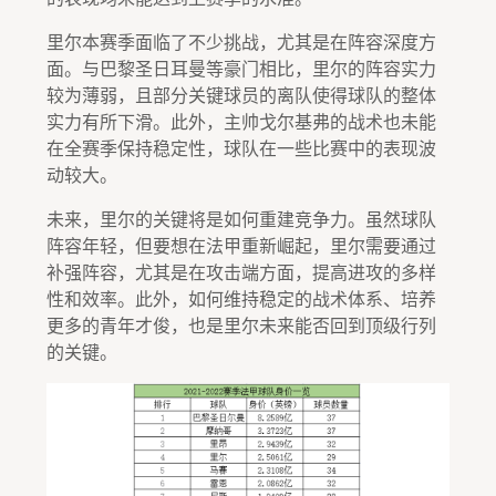
里尔本赛季面临了不少挑战，尤其是在阵容深度方
面。与巴黎圣日耳曼等豪门相比，里尔的阵容实力
较为薄弱，且部分关键球员的离队使得球队的整体
实力有所下滑。此外，主帅戈尔基弗的战术也未能
在全赛季保持稳定性，球队在一些比赛中的表现波
动较大。
未来，里尔的关键将是如何重建竞争力。虽然球队
阵容年轻，但要想在法甲重新崛起，里尔需要通过
补强阵容，尤其是在攻击端方面，提高进攻的多样
性和效率。此外，如何维持稳定的战术体系、培养
更多的青年才俊，也是里尔未来能否回到顶级行列
的关键。