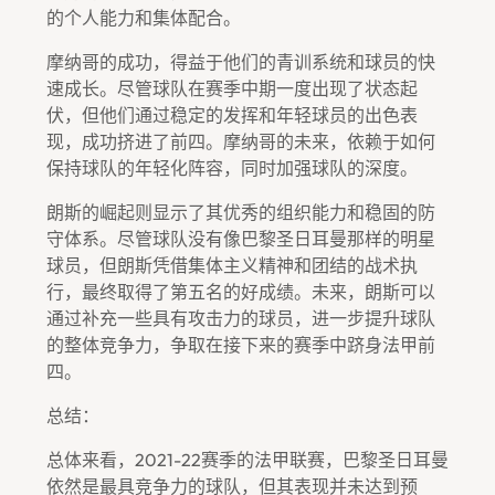
的个人能力和集体配合。
摩纳哥的成功，得益于他们的青训系统和球员的快
速成长。尽管球队在赛季中期一度出现了状态起
伏，但他们通过稳定的发挥和年轻球员的出色表
现，成功挤进了前四。摩纳哥的未来，依赖于如何
保持球队的年轻化阵容，同时加强球队的深度。
朗斯的崛起则显示了其优秀的组织能力和稳固的防
守体系。尽管球队没有像巴黎圣日耳曼那样的明星
球员，但朗斯凭借集体主义精神和团结的战术执
行，最终取得了第五名的好成绩。未来，朗斯可以
通过补充一些具有攻击力的球员，进一步提升球队
的整体竞争力，争取在接下来的赛季中跻身法甲前
四。
总结：
总体来看，2021-22赛季的法甲联赛，巴黎圣日耳曼
依然是最具竞争力的球队，但其表现并未达到预