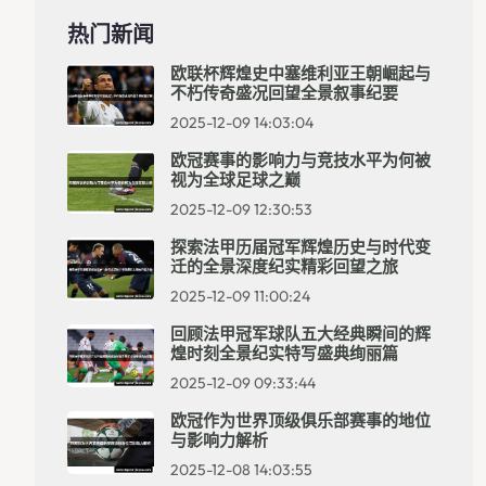
热门新闻
欧联杯辉煌史中塞维利亚王朝崛起与
不朽传奇盛况回望全景叙事纪要
2025-12-09 14:03:04
欧冠赛事的影响力与竞技水平为何被
视为全球足球之巅
2025-12-09 12:30:53
探索法甲历届冠军辉煌历史与时代变
迁的全景深度纪实精彩回望之旅
2025-12-09 11:00:24
回顾法甲冠军球队五大经典瞬间的辉
煌时刻全景纪实特写盛典绚丽篇
2025-12-09 09:33:44
欧冠作为世界顶级俱乐部赛事的地位
与影响力解析
2025-12-08 14:03:55