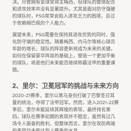
决。尽管拥有金球奖得主梅西，但球队的整体配合
和进攻效率并没有显著提升。尤其是面对防守强硬
的球队时，PSG常常会陷入进攻乏力的困境，且过
于依赖姆巴佩的个人能力。
展望未来，PSG需要在保持其进攻优势的同时，强
化防守端的稳定性。随着梅西、内马尔等核心球员
年龄的增长，球队的阵容更新将成为未来的关键。
如何在保留豪华阵容的基础上，塑造一个更加平衡
的球队，将是他们未来能否继续称霸法甲的重要课
题。
2、里尔：卫冕冠军的挑战与未来方向
2020-21赛季，里尔以黑马身份打破了巴黎圣日耳
曼的统治，夺得了法甲冠军。然而，进入2021-22赛
季后，里尔未能延续其辉煌的表现，最终排名第
四。球队在赛季初期的表现并不稳定，虽然有过几
场令人振奋的胜利，但整体而言，里尔在攻防两端
的表现均未能达到上赛季的水准。