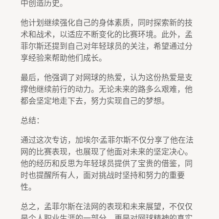
中创造历史。
他计划继续强化自己的身体素质，同时探索新的技
术和战术，以适应不断变化的比赛环境。此外，孟
菲尔斯还提到自己对年轻球员的关注，希望通过分
享经验来帮助他们成长。
最后，他强调了对网球的热爱，认为这份热爱是支
撑他继续前行的动力。无论未来的路多么艰难，他
都会坚定地走下去，努力实现自己的梦想。
总结：
通过这次专访，加埃尔·孟菲尔斯不仅分享了他在法
网的比赛表现，也展现了他面对未来的坚定决心。
他的经历和反思为年轻球员提供了宝贵的借鉴，同
时也提醒所有人，面对挑战时坚持和努力的重要
性。
总之，孟菲尔斯在法网的表现和未来展望，不仅仅
是个人职业生涯的一部分，更是对网球精神的真实