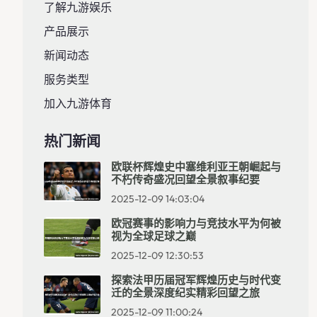
了解九游娱乐
产品展示
新闻动态
服务类型
加入九游体育
热门新闻
欧联杯辉煌史中塞维利亚王朝崛起与
不朽传奇盛况回望全景叙事纪要
2025-12-09 14:03:04
欧冠赛事的影响力与竞技水平为何被
视为全球足球之巅
2025-12-09 12:30:53
探索法甲历届冠军辉煌历史与时代变
迁的全景深度纪实精彩回望之旅
2025-12-09 11:00:24