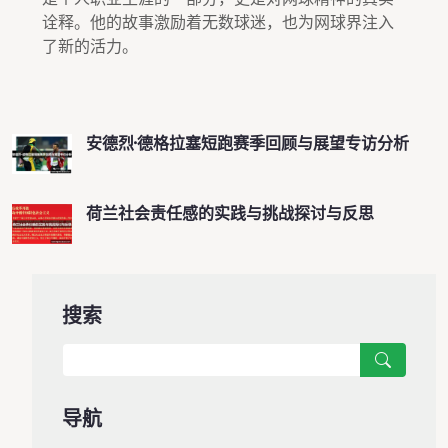
诠释。他的故事激励着无数球迷，也为网球界注入
了新的活力。
安德烈·德格拉塞短跑赛季回顾与展望专访分析
荷兰社会责任感的实践与挑战探讨与反思
搜索
导航