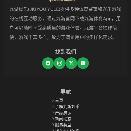
九游娱乐(JIUYOU YULE)提供多种体育赛事和娱乐游戏
的在线互动服务，通过九游官网下载九游体育app，用
户可以随时享受高质量的游戏体验。九游平台操作简
便，游戏丰富多样，致力于满足用户的多样化需求。
找到我们
导航
首页
了解九游娱乐
产品展示
新闻动态
服务类型