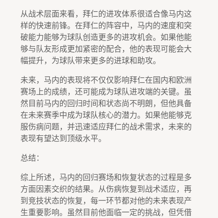
从战术层面来看，拜仁的进攻体系很适合像马内这
样的快速前锋。在拜仁的阵容中，马内的速度和突
破能力能够为球队创造更多的进攻机会。如果他能
够与队友形成更加紧密的配合，他的表现可能会大
幅提升，为球队带来更多的进球和助攻。
未来，马内的表现将不仅仅影响拜仁在国内和欧洲
赛场上的成绩，还可能成为球队进攻端的关键。虽
然目前马内的回归时间和状态尚不明朗，但他具备
在未来赛季中成为球队核心的潜力。如果他能够克
服伤病问题，并迅速适应拜仁的战术需求，未来的
表现有望达到顶级水平。
总结：
综上所述，马内的回归赛场和恢复状态的过程是多
方面因素交织的结果。从伤病恢复到战术适应，再
到竞技状态的恢复，每一环节都对他的未来表现产
生重要影响。虽然目前他面临一定的挑战，但凭借