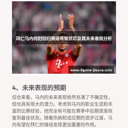
4、未来表现的预期
综合来看，马内的未来表现依然充满了不确定性，
但也具有很大的潜力。考虑到马内的职业生涯和丰
富的比赛经验，他完全有可能在赛季中后期逐渐恢
复到最佳状态。随着伤病和适应期的逐步过渡，马
内有望在拜仁的锋线发挥更加重要的作用。