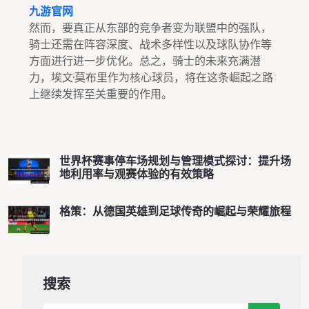
九游官网
然而，要真正从东部的竞争者变为联盟中的强队，
骑士还需在阵容深度、战术多样性以及球队协作等
方面进行进一步优化。总之，骑士的未来充满潜
力，埃文·莫布里作为核心球员，将在这条崛起之路
上继续发挥至关重要的作用。
世界杯赛事停车场规划与管理模式探讨：提升场
地利用率与观赛体验的有效策略
格策：从德国英雄到足球传奇的崛起与荣耀旅程
搜索