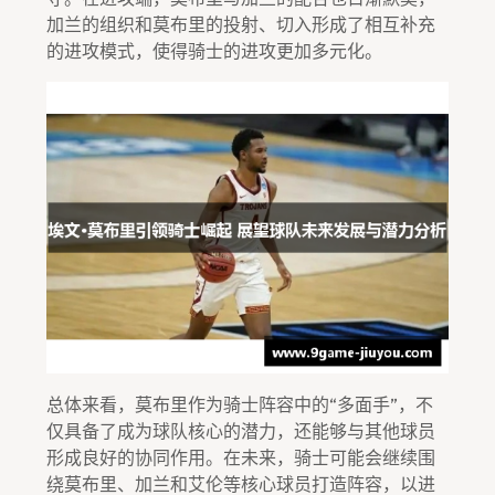
加兰的组织和莫布里的投射、切入形成了相互补充
的进攻模式，使得骑士的进攻更加多元化。
总体来看，莫布里作为骑士阵容中的“多面手”，不
仅具备了成为球队核心的潜力，还能够与其他球员
形成良好的协同作用。在未来，骑士可能会继续围
绕莫布里、加兰和艾伦等核心球员打造阵容，以进