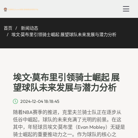
首页
新闻动态
埃文·莫布里引领骑士崛起 展望球队未来发展与潜力分析
埃文·莫布里引领骑士崛起 展
望球队未来发展与潜力分析
2024-12-04 18:18:45
随着NBA赛季的推进，克里夫兰骑士队正在逐步从
低谷中崛起，球队的未来充满了光明的前景。在这
其中，年轻球员埃文·莫布里（Evan Mobley）无疑是
骑士崛起的重要推动力之一。作为球队的核心之