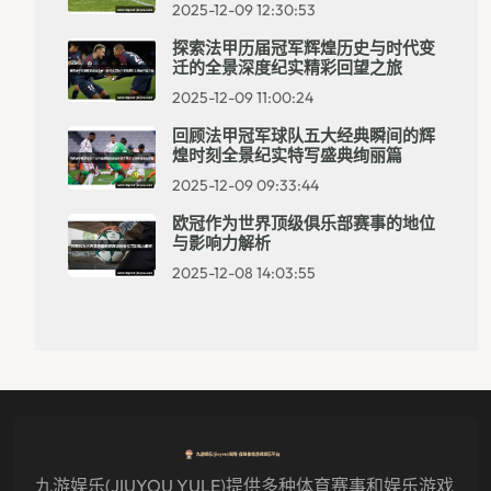
2025-12-09 12:30:53
探索法甲历届冠军辉煌历史与时代变
迁的全景深度纪实精彩回望之旅
2025-12-09 11:00:24
回顾法甲冠军球队五大经典瞬间的辉
煌时刻全景纪实特写盛典绚丽篇
2025-12-09 09:33:44
欧冠作为世界顶级俱乐部赛事的地位
与影响力解析
2025-12-08 14:03:55
九游娱乐(JIUYOU YULE)提供多种体育赛事和娱乐游戏