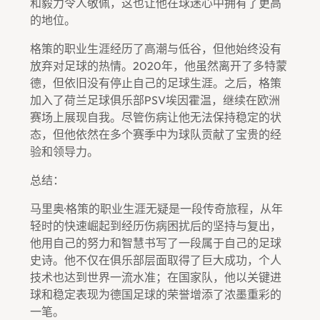
和毅力令人敬佩，这也让他在球迷心中拥有了更高
的地位。
格策的职业生涯经历了高潮与低谷，但他始终没有
放弃对足球的热情。2020年，他虽然离开了多特蒙
德，但依旧没有停止自己的足球生涯。之后，格策
加入了荷兰足球俱乐部PSV埃因霍温，继续在欧洲
赛场上展现自我。尽管伤病让他无法保持稳定的状
态，但他依然在多个赛季中为球队贡献了宝贵的经
验和领导力。
总结：
马里奥·格策的职业生涯无疑是一段传奇旅程，从年
轻时的快速崛起到经历伤病困扰后的坚持与复出，
他用自己的努力和智慧书写了一段属于自己的足球
史诗。他不仅在俱乐部层面取得了巨大成功，个人
技术也达到世界一流水准；在国家队，他以关键进
球和稳定表现为德国足球的荣誉增添了浓墨重彩的
一笔。