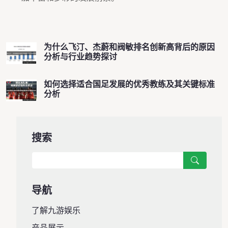
为什么飞汀、杰蔚和阀敏排名创新高背后的原因
分析与行业趋势探讨
如何选择适合国足发展的优秀教练及其关键标准
分析
搜索
导航
了解九游娱乐
产品展示